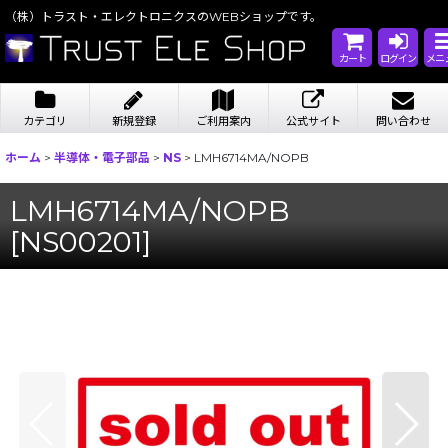
（株）トラスト・エレクトロニクスのWEBショップです。
カート
ログイン
メニ
カテゴリ
新規登録
ご利用案内
公式サイト
問い合わせ
ホーム
>
半導体・電子部品
>
NS
>
LMH6714MA/NOPB
LMH6714MA/NOPB
[
NS00201
]